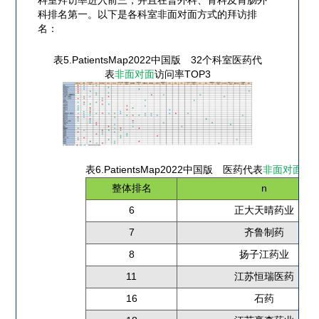
科室拜访率进入前三，并且在普外科、骨科及胃肠外
科排名第一。以下是各科室非面对面方式的拜访排
名：
表5.PatientsMap2022中国版 32个科室医药代
表
非面对面
访问率TOP3
表6.PatientsMap2022中国版 医药代表
非面对面
拜访
整体排名
n
6
正大天晴药业
7
齐鲁制药
8
扬子江药业
11
江苏恒瑞医药
16
石药