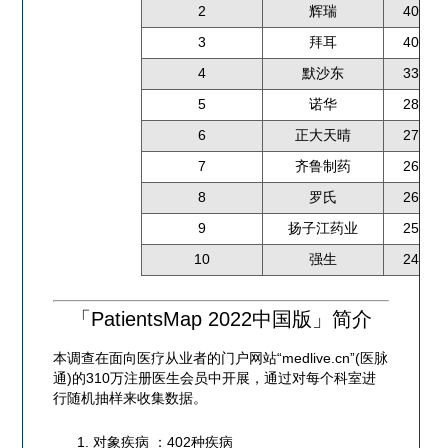
2
辉瑞
40.9
3
拜耳
40.0
4
默沙东
33.5
5
诺华
28.8
6
正大天晴
27.0
7
齐鲁制药
26.5
8
罗氏
26.1
9
扬子江药业
25.9
10
强生
24.8
「PatientsMap 2022中国版」简介
本调查在面向医疗从业者的门户网站“medlive.cn”(医脉
通)的310万注册医生会员中开展，通过对每个科室进
行随机抽样来收集数据。
对象疾病 ：402种疾病