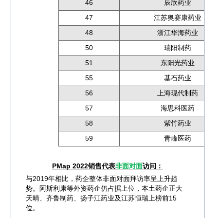
46
辰欣药业
47
江苏奥赛康药业
48
浙江华海药业
50
瑞阳制药
51
东阳光药业
55
基石药业
56
上海现代制药
57
海思科医药
58
紫竹药业
59
青峰医药
PMap 2022销售代表
非面对面
访问：
与2019年相比，药企整体非面对面拜访率呈上升趋
势。阿斯利康等外资药企仍占据上位，本土药企正大
天晴、齐鲁制药、扬子江药业及江苏恒瑞上榜前15
位。