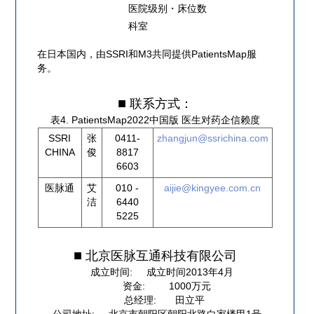
医院级别・床位数
科室
在日本国内，由SSRI和M3共同提供PatientsMap服
务。
联系方式：
表4. PatientsMap2022中国版 医生对药企信赖度
SSRI
张
0411-
zhangjun@ssrichina.com
CHINA
俊
8817
6603
医脉通
艾
010 -
aijie@kingyee.com.cn
洁
6440
5225
北京医脉互通科技有限公司
成立时间
成立时间2013年4月
资金
1000万元
总经理
田立平