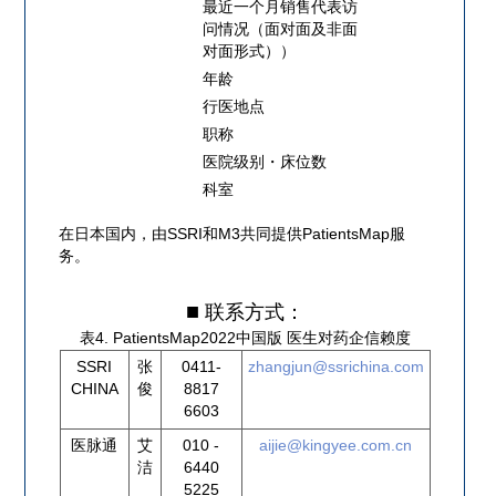
最近一个月销售代表访
问情况（面对面及非面
对面形式））
年龄
行医地点
职称
医院级别・床位数
科室
在日本国内，由SSRI和M3共同提供PatientsMap服
务。
联系方式：
表4. PatientsMap2022中国版 医生对药企信赖度
SSRI
张
0411-
zhangjun@ssrichina.com
CHINA
俊
8817
6603
医脉通
艾
010 -
aijie@kingyee.com.cn
洁
6440
5225