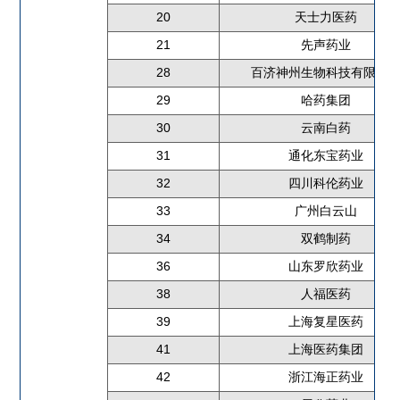
20
天士力医药
21
先声药业
28
百济神州生物科技有限公
29
哈药集团
30
云南白药
31
通化东宝药业
32
四川科伦药业
33
广州白云山
34
双鹤制药
36
山东罗欣药业
38
人福医药
39
上海复星医药
41
上海医药集团
42
浙江海正药业