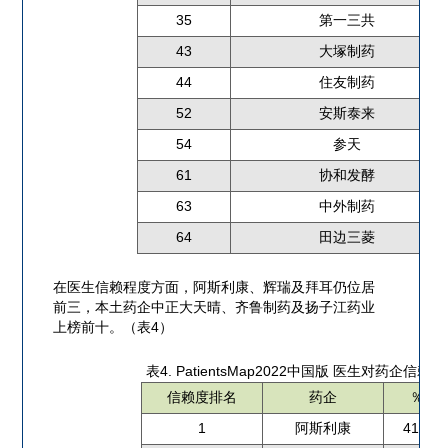
35
第一三共
43
大塚制药
44
住友制药
52
安斯泰来
54
参天
61
协和发酵
63
中外制药
64
田边三菱
在医生信赖程度方面，阿斯利康、辉瑞及拜耳仍位居
前三，本土药企中正大天晴、齐鲁制药及扬子江药业
上榜前十。（表4）
表4. PatientsMap2022中国版 医生对药企信赖度
信赖度排名
药企
％
1
阿斯利康
41.3