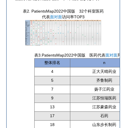
表2. PatientsMap2022中国版 32个科室医药
代表
面对面
访问率TOP3
表3.PatientsMap2022中国版 医药代表
面对面
拜访情
整体排名
n
4
正大天晴药业
5
齐鲁制药
7
扬子江药业
9
江苏恒瑞医药
13
江苏豪森药业
17
石药
18
山东步长制药