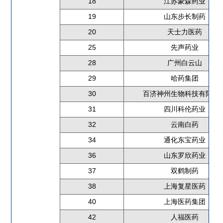
18
江苏豪森药业
19
山东步长制药
20
天士力医药
25
先声药业
28
广州白云山
29
哈药集团
30
百济神州生物科技有限公
31
四川科伦药业
32
云南白药
34
通化东宝药业
36
山东罗欣药业
37
双鹤制药
38
上海复星医药
40
上海医药集团
42
人福医药