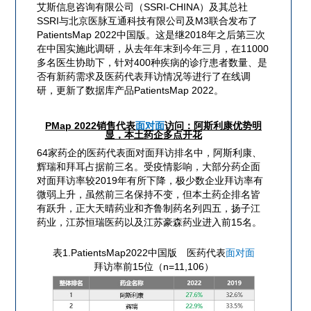
艾斯信息咨询有限公司（SSRI-CHINA）及其总社
SSRI与北京医脉互通科技有限公司及M3联合发布了
PatientsMap 2022中国版。这是继2018年之后第三次
在中国实施此调研，从去年年末到今年三月，在11000
多名医生协助下，针对400种疾病的诊疗患者数量、是
否有新药需求及医药代表拜访情况等进行了在线调
研，更新了数据库产品PatientsMap 2022。
PMap 2022销售代表
面对面
访问：阿斯利康优势明
显，本土药企多点开花
64家药企的医药代表面对面拜访排名中，阿斯利康、
辉瑞和拜耳占据前三名。受疫情影响，大部分药企面
对面拜访率较2019年有所下降，极少数企业拜访率有
微弱上升，虽然前三名保持不变，但本土药企排名皆
有跃升，正大天晴药业和齐鲁制药名列四五，扬子江
药业，江苏恒瑞医药以及江苏豪森药业进入前15名。
表1.PatientsMap2022中国版 医药代表
面对面
拜访率前15位（n=11,106）