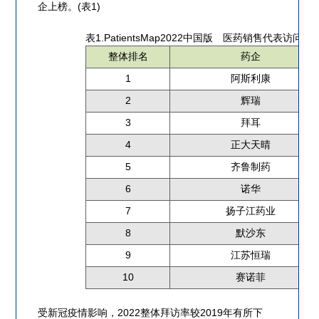
企上榜。(表1)
表1.PatientsMap2022中国版 医药销售代表访问TOP
整体排名
药企
1
阿斯利康
2
辉瑞
3
拜耳
4
正大天晴
5
齐鲁制药
6
诺华
7
扬子江药业
8
默沙东
9
江苏恒瑞
10
赛诺菲
受新冠疫情影响，2022整体拜访率较2019年有所下