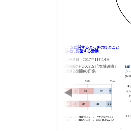
さのひとこと
地域包括ケアシステムに関するとっさのひとこと
会社MR
製薬会社に要望する活動
3月20日
（NEW）
最終更新日：2017年11月14日