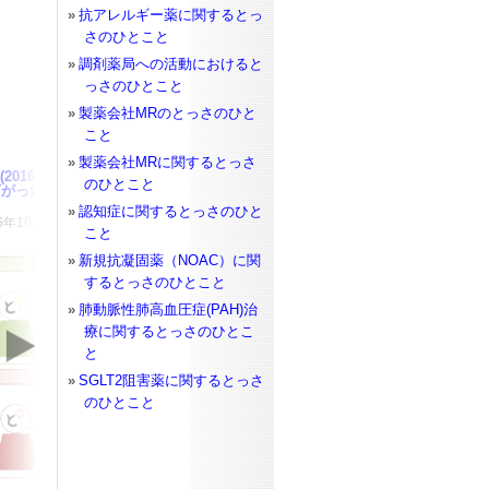
抗アレルギー薬に関するとっ
さのひとこと
調剤薬局への活動におけると
っさのひとこと
製薬会社MRのとっさのひと
こと
製薬会社MRに関するとっさ
2016年3月実施)
日常診療に関するとっさのひとこと
のひとこと
がったMR
医師のとっさのひとこと(内科)（患者さんからの質問
編）
認知症に関するとっさのひと
年10月02日
最終更新日：2016年10月02日
こと
新規抗凝固薬（NOAC）に関
するとっさのひとこと
肺動脈性肺高血圧症(PAH)治
療に関するとっさのひとこ
と
SGLT2阻害薬に関するとっさ
のひとこと