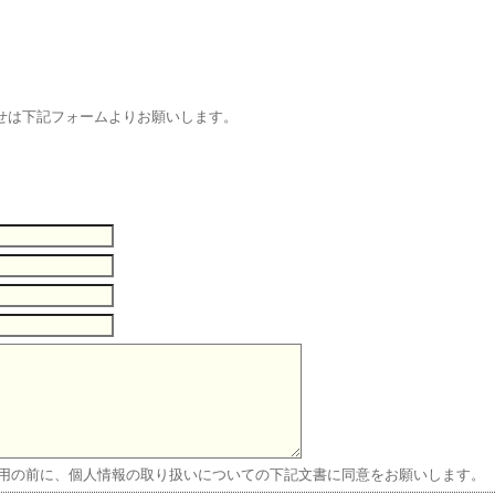
処方の提案力があり、解決できる力があ
る。営業成績にとらわれないこと。(内資
系/40歳代)
せは下記フォームよりお願いします。
処方に関する相談を受け、公平な回答が
できるMR(内資系/40歳代)
医療関係者のパートナーとしての役割(内
資系/40歳代)
医師とコメディカルのパートナー(外資
系/50歳代)
医師と対等の立場(外資系/40歳代)
用の前に、個人情報の取り扱いについての下記文書に同意をお願いします。