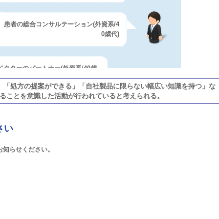
患者の総合コンサルテーション(外資系/4
0歳代)
ドクターのパートナー(外資系/40歳
代)
、「処方の提案ができる」「自社製品に限らない幅広い知識を持つ」な
ることを意識した活動が行われていると考えられる。
営業というスタイルから、医療従事者として
一翼を担う存在になる。Drやその他のすべ
さい
ての医療従事者とその患者に最適な治療を一
緒に考えられる存在。自社医薬品のみの情報
でお知らせください。
提供、推奨は控えるべき。(外資系/40歳代)
医療関係者との信頼関係のあるパートナ
ー(内資系/40歳代)