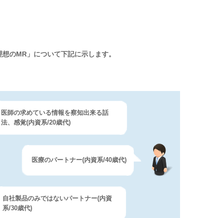
理想のMR」について下記に示します。
医師の求めている情報を察知出来る話
法、感覚(内資系/20歳代)
医療のパートナー(内資系/40歳代)
自社製品のみではないパートナー(内資
系/30歳代)