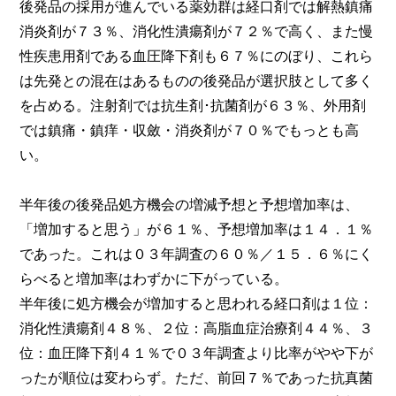
後発品の採用が進んでいる薬効群は経口剤では解熱鎮痛
消炎剤が７３％、消化性潰瘍剤が７２％で高く、また慢
性疾患用剤である血圧降下剤も６７％にのぼり、これら
は先発との混在はあるものの後発品が選択肢として多く
を占める。注射剤では抗生剤･抗菌剤が６３％、外用剤
では鎮痛・鎮痒・収斂・消炎剤が７０％でもっとも高
い。
半年後の後発品処方機会の増減予想と予想増加率は、
「増加すると思う」が６１％、予想増加率は１４．１％
であった。これは０３年調査の６０％／１５．６％にく
らべると増加率はわずかに下がっている。
半年後に処方機会が増加すると思われる経口剤は１位：
消化性潰瘍剤４８％、２位：高脂血症治療剤４４％、３
位：血圧降下剤４１％で０３年調査より比率がやや下が
ったが順位は変わらず。ただ、前回７％であった抗真菌