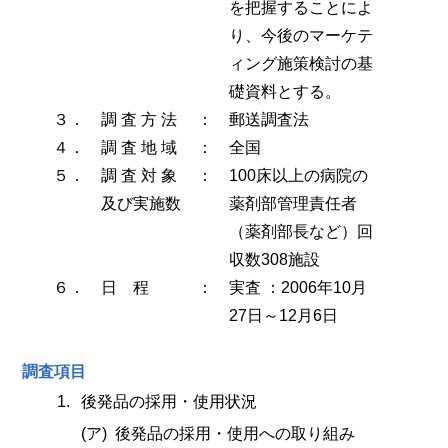
を把握することによ
り、今後のマーケテ
ィング施策検討の基
礎資料とする。
３．
調 査 方 法
：
郵送調査法
４．
調 査 地 域
：
全国
５．
調 査 対 象
：
100床以上の病院の
及び実施数
薬剤部管理責任者
（薬剤部長など）回
収数308施設
６．
日 程
：
実査 ：2006年10月
27日～12月6日
調査項目
1.
後発品の採用・使用状況
(ア)
後発品の採用・使用への取り組み