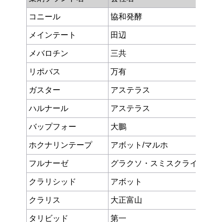
コニール
協和発酵
メインテート
田辺
メバロチン
三共
リポバス
万有
ガスター
アステラス
ハルナール
アステラス
バップフォー
大鵬
ホクナリンテープ
アボット/マルホ
フルナーゼ
グラクソ・スミスクライン
クラリシッド
アボット
クラリス
大正富山
タリビッド
第一