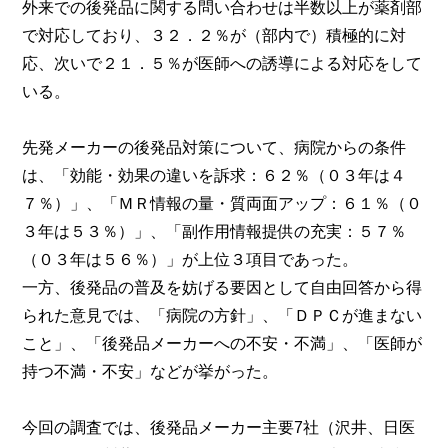
外来での後発品に関する問い合わせは半数以上が薬剤部
で対応しており、３２．２％が（部内で）積極的に対
応、次いで２１．５％が医師への誘導による対応をして
いる。
先発メーカーの後発品対策について、病院からの条件
は、「効能・効果の違いを訴求：６２％（０３年は４
７％）」、「ＭＲ情報の量・質両面アップ：６１％（０
３年は５３％）」、「副作用情報提供の充実：５７％
（０３年は５６％）」が上位３項目であった。
一方、後発品の普及を妨げる要因として自由回答から得
られた意見では、「病院の方針」、「ＤＰＣが進まない
こと」、「後発品メーカーへの不安・不満」、「医師が
持つ不満・不安」などが挙がった。
今回の調査では、後発品メーカー主要7社（沢井、日医