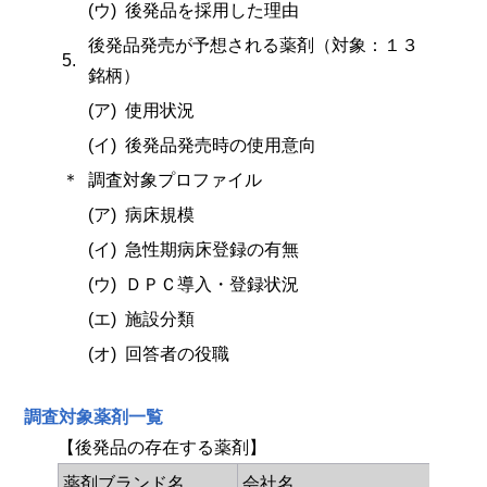
(ウ)
後発品を採用した理由
後発品発売が予想される薬剤（対象：１３
5.
銘柄）
(ア)
使用状況
(イ)
後発品発売時の使用意向
＊
調査対象プロファイル
(ア)
病床規模
(イ)
急性期病床登録の有無
(ウ)
ＤＰＣ導入・登録状況
(エ)
施設分類
(オ)
回答者の役職
調査対象薬剤一覧
【後発品の存在する薬剤】
薬剤ブランド名
会社名