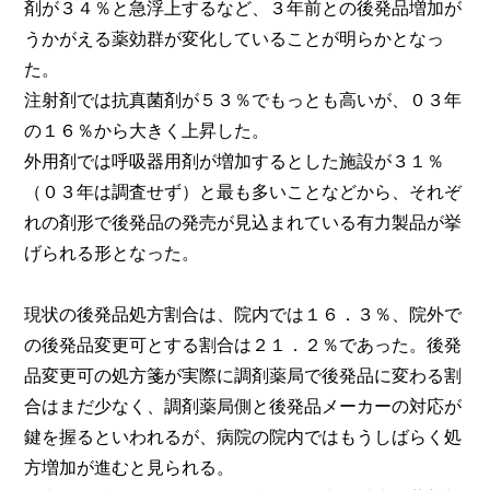
剤が３４％と急浮上するなど、３年前との後発品増加が
うかがえる薬効群が変化していることが明らかとなっ
た。
注射剤では抗真菌剤が５３％でもっとも高いが、０３年
の１６％から大きく上昇した。
外用剤では呼吸器用剤が増加するとした施設が３１％
（０３年は調査せず）と最も多いことなどから、それぞ
れの剤形で後発品の発売が見込まれている有力製品が挙
げられる形となった。
現状の後発品処方割合は、院内では１６．３％、院外で
の後発品変更可とする割合は２１．２％であった。後発
品変更可の処方箋が実際に調剤薬局で後発品に変わる割
合はまだ少なく、調剤薬局側と後発品メーカーの対応が
鍵を握るといわれるが、病院の院内ではもうしばらく処
方増加が進むと見られる。