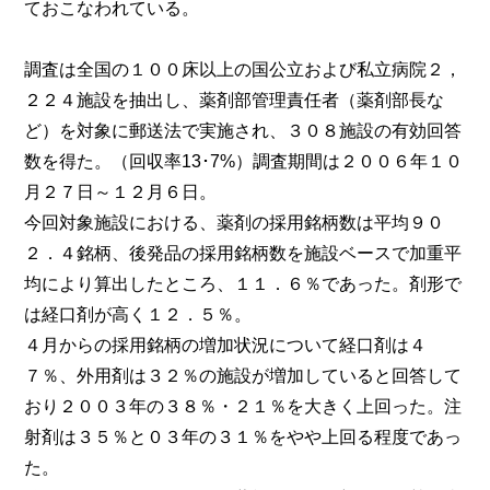
ておこなわれている。
調査は全国の１００床以上の国公立および私立病院２，
２２４施設を抽出し、薬剤部管理責任者（薬剤部長な
ど）を対象に郵送法で実施され、３０８施設の有効回答
数を得た。（回収率13･7%）調査期間は２００６年１０
月２７日～１２月６日。
今回対象施設における、薬剤の採用銘柄数は平均９０
２．４銘柄、後発品の採用銘柄数を施設ベースで加重平
均により算出したところ、１１．６％であった。剤形で
は経口剤が高く１２．５％。
４月からの採用銘柄の増加状況について経口剤は４
７％、外用剤は３２％の施設が増加していると回答して
おり２００３年の３８％・２１％を大きく上回った。注
射剤は３５％と０３年の３１％をやや上回る程度であっ
た。