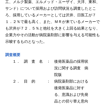
工、メルク製薬、エルメッド・エーザイ、大洋、東和、
サンド）について採用および訪問状況も調査したとこ
ろ、採用しているメーカーとしては沢井、日医工が７
１．２％で最も高く、また、ＭＲが来ているメーカーで
も沢井が７２．５％と他社を大きく上回る結果となり、
企業力やその活動が病院薬剤部に影響を与える可能性も
示唆するものとなった。
調査概要
１．
調 査 名
：
後発医薬品の採用状
況に関する調査 病
院版
２．
目 的
：
病院薬剤部における
後発医薬品に対す
る、意識および先発
品との切り替え意向