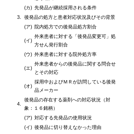
(カ)
先発品が継続採用される条件
3.
後発品の処方と患者対応状況及びその背景
(ア)
院内処方での後発品処方割合
外来患者に対する「後発品変更可」処
(イ)
方せん発行割合
(ウ)
外来患者に対する院外処方率
外来患者からの後発品に関する問合せ
(エ)
とその対応
採用中およびＭＲが訪問している後発
(オ)
品メーカー
後発品の存在する薬剤への対応状況（対
4.
象：１６銘柄）
(ア)
対応する先発品の使用状況
(イ)
後発品に切り替えなかった理由