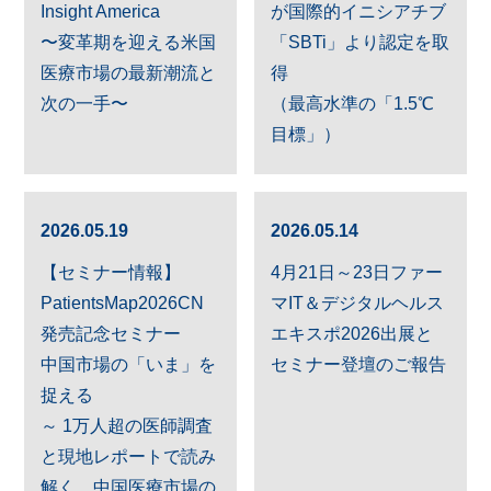
Insight America
が国際的イニシアチブ
〜変革期を迎える米国
「SBTi」より認定を取
医療市場の最新潮流と
得
次の一手〜
（最高水準の「1.5℃
目標」）
2026.05.19
2026.05.14
【セミナー情報】
4月21日～23日ファー
PatientsMap2026CN
マIT＆デジタルヘルス
発売記念セミナー
エキスポ2026出展と
中国市場の「いま」を
セミナー登壇のご報告
捉える
～ 1万人超の医師調査
と現地レポートで読み
解く、中国医療市場の