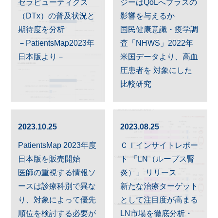
セラピューティクス
ジーはQoLへプラスの
（DTx）の普及状況と
影響を与えるか
期待度を分析
国民健康意識・疫学調
－PatientsMap2023年
査「NHWS」2022年
日本版より－
米国データより、高血
圧患者を 対象にした
比較研究
2023.10.25
2023.08.25
PatientsMap 2023年度
ＣＩインサイトレポー
日本版を販売開始
ト 「LN（ループス腎
医師の重視する情報ソ
炎）」 リリース
ースは診療科別で異な
新たな治療ターゲット
り、対象によって優先
として注目度が高まる
順位を検討する必要が
LN市場を徹底分析・