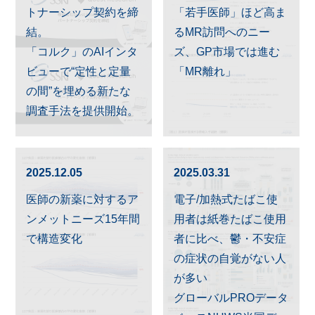
トナーシップ契約を締
「若手医師」ほど高ま
結。
るMR訪問へのニー
「コルク」のAIインタ
ズ、GP市場では進む
ビューで“定性と定量
「MR離れ」
の間”を埋める新たな
調査手法を提供開始。
2025.12.05
2025.03.31
医師の新薬に対するア
電子/加熱式たばこ使
ンメットニーズ15年間
用者は紙巻たばこ使用
で構造変化
者に比べ、鬱・不安症
の症状の自覚がない人
が多い
グローバルPROデータ