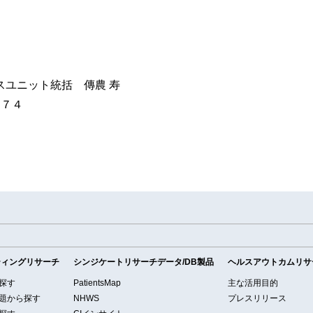
スユニット統括 傳農 寿
４７４
ティングリサーチ
シンジケートリサーチデータ/DB製品
ヘルスアウトカムリサ
探す
PatientsMap
主な活用目的
題から探す
NHWS
プレスリリース