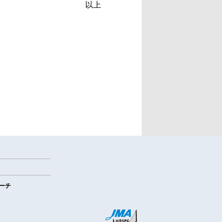
以上
ーチ