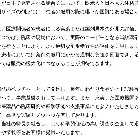
が日本で発売される場合等において、欧米人と日本人の体格
同サイズの剤形では、患者の服用の際に嚥下が困難である場合
、医療関係者や患者による実薬または製剤見本の外見の評価
ビスでは、臨床の現場において、実際のユーザーとなる当該薬
析を行うことにより、より適切な剤形受容性の評価を実現しま
患者においては薬剤の服用にかかる過剰な負担を回避でき、
いては販売の極大化につながることが期待できます。
発のベンチャーとして発足し、長年にわたり食品のヒト試験
ウハウ、事業基盤を有しております。また、充実した医療機関
の医薬品の臨床研究や疫学研究の支援事業にも参入いたしまし
て、高度な実績とノウハウを有しております。
当社の特長を融合し、より科学的価値の高い調査を企画して
タや情報等をお客様に提供いたします。