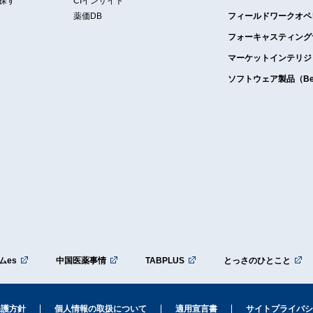
探す
CIインサイト
薬価DB
フィールドワークオペ
フォーキャスティング
マーケットインテリジ
ソフトウェア製品（Bell
ムes
中国医薬事情
TABPLUS
とっさのひとこと
保護方針
個人情報の取扱について
適用宣言書
サイトプライバシ