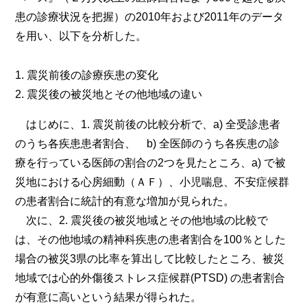
患の診療状況を把握）の2010年および2011年のデータ
を用い、以下を分析した。
震災前後の診療疾患の変化
震災後の被災地とその他地域の違い
はじめに、1. 震災前後の比較分析で、a) 全受診患者
のうち各疾患患者割合、 b) 全医師のうち各疾患の診
療を行っている医師の割合の2つを見たところ、a) で被
災地における心房細動（ＡＦ）、小児喘息、不安症候群
の患者割合に統計的有意な増加が見られた。
次に、2. 震災後の被災地域とその他地域の比較で
は、その他地域の精神科疾患の患者割合を100％とした
場合の被災3県の比率を算出して比較したところ、被災
地域では心的外傷後ストレス症候群(PTSD) の患者割合
が有意に高いという結果が得られた。