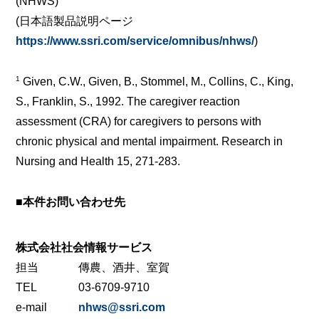
(NHWS)
(日本語製品説明ページ
https://www.ssri.com/service/omnibus/nhws/
)
1
Given, C.W., Given, B., Stommel, M., Collins, C., King,
S., Franklin, S., 1992. The caregiver reaction
assessment (CRA) for caregivers to persons with
chronic physical and mental impairment. Research in
Nursing and Health 15, 271-283.
■本件お問い合わせ先
株式会社社会情報サービス
担当
傳農、酒井、室賀
TEL
03-6709-9710
e-mail
nhws@ssri.com