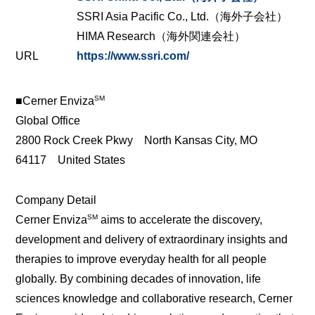
SSRI Asia Pacific Co., Ltd.（海外子会社）
HIMA Research（海外関連会社）
URL
https://www.ssri.com/
SM
■Cerner Enviza
Global Office
2800 Rock Creek Pkwy North Kansas City, MO
64117 United States
Company Detail
SM
Cerner Enviza
aims to accelerate the discovery,
development and delivery of extraordinary insights and
therapies to improve everyday health for all people
globally. By combining decades of innovation, life
sciences knowledge and collaborative research, Cerner