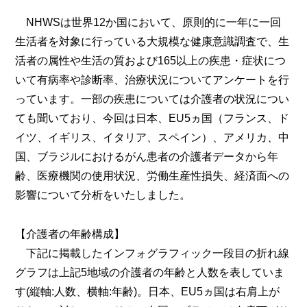
NHWSは世界12か国において、原則的に一年に一回
生活者を対象に行っている大規模な健康意識調査で、生
活者の属性や生活の質および165以上の疾患・症状につ
いて有病率や診断率、治療状況についてアンケートを行
っています。一部の疾患については介護者の状況につい
ても聞いており、今回は日本、EU5ヵ国（フランス、ド
イツ、イギリス、イタリア、スペイン）、アメリカ、中
国、ブラジルにおけるがん患者の介護者データから年
齢、医療機関の使用状況、労働生産性損失、経済面への
影響について分析をいたしました。
【介護者の年齢構成】
下記に掲載したインフォグラフィック一段目の折れ線
グラフは上記5地域の介護者の年齢と人数を表していま
す(縦軸:人数、横軸:年齢)。日本、EU5ヵ国は右肩上が