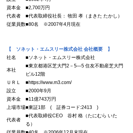
資本金
■2,700万円
代表者
■代表取締役社長： 牧田 孝（まきた たかし）
従業員数
■80名 ※2007年4月現在
【 ソネット・エムスリー株式会社 会社概要 】
社名
■ソネット・エムスリー株式会社
■東京都港区芝大門2－5―5 住友不動産芝大門
本社
ビル12階
ＵＲＬ
■https://www.m3.com/
設立
■2000年9月
資本金
■11億743万円
上場市場
■東証1部 ( 証券コード:2413 )
■代表取締役CEO 谷村 格（たにむら いた
代表者
る）
従業員数
■40名 ※2006年12月末現在