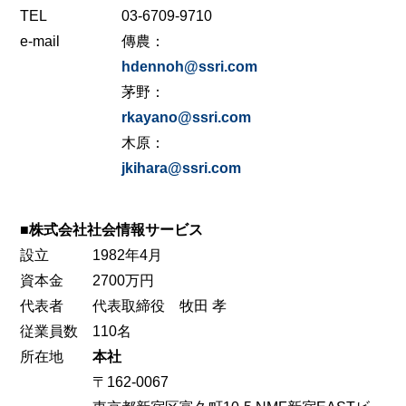
TEL
03-6709-9710
e-mail
傳農：
hdennoh@ssri.com
茅野：
rkayano@ssri.com
木原：
jkihara@ssri.com
■株式会社社会情報サービス
設立
1982年4月
資本金
2700万円
代表者
代表取締役 牧田 孝
従業員数
110名
所在地
本社
〒162-0067