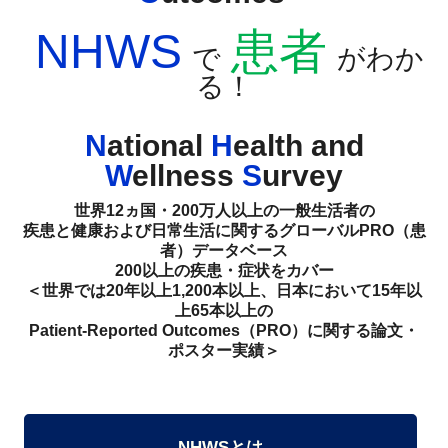
NHWS
患者
で
がわか
る！
N
ational
H
ealth and
W
ellness
S
urvey
世界12ヵ国・200万人以上の一般生活者の
疾患と健康および日常生活に関するグローバルPRO（患
者）データベース
200以上の疾患・症状をカバー
＜世界では20年以上1,200本以上、日本において15年以
上65本以上の
Patient-Reported Outcomes（PRO）に関する論文・
ポスター実績＞
NHWSとは