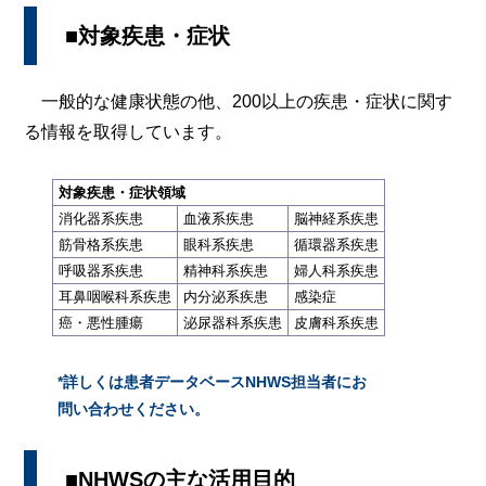
■対象疾患・症状
一般的な健康状態の他、200以上の疾患・症状に関す
る情報を取得しています。
対象疾患・症状領域
消化器系疾患
血液系疾患
脳神経系疾患
筋骨格系疾患
眼科系疾患
循環器系疾患
呼吸器系疾患
精神科系疾患
婦人科系疾患
耳鼻咽喉科系疾患
内分泌系疾患
感染症
癌・悪性腫瘍
泌尿器科系疾患
皮膚科系疾患
*詳しくは患者データベースNHWS担当者にお
問い合わせください。
■NHWSの主な活用目的