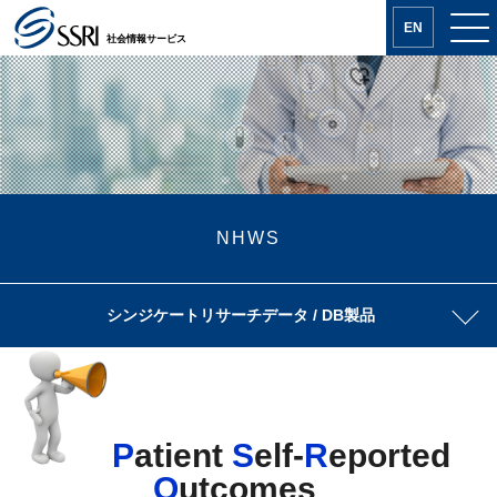
EN
社会情報サービス
NHWS
シンジケートリサーチ
データ / DB製品
P
atient
S
elf-
R
eported
O
utcomes